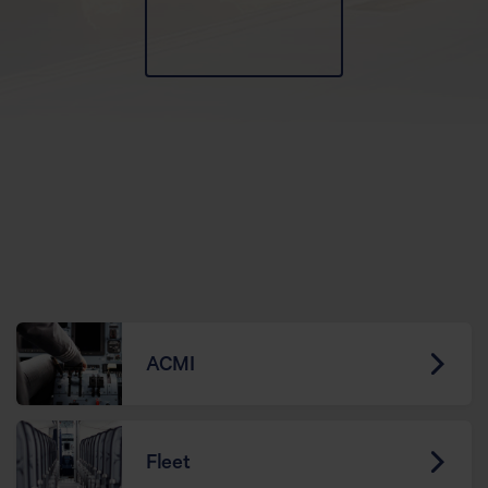
ACMI
Fleet