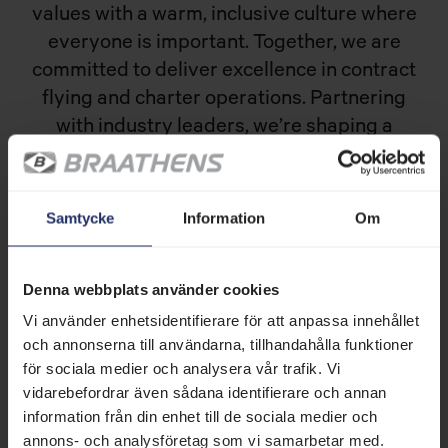
values with a warm, inclusive culture where
everyone is important. Together, we are
committed to deliver excellence in contract
flying and charter operations. Partnering
with industry leaders, we’re shaping a
sustainable and innovative future in
aviation. We are expanding our operations
and are now recruiting more colleagues that
Samtycke
Information
Om
wants to grow together with us.
Ready to take off? Explore our open
Denna webbplats använder cookies
positions and apply today!
Vi använder enhetsidentifierare för att anpassa innehållet
och annonserna till användarna, tillhandahålla funktioner
för sociala medier och analysera vår trafik. Vi
vidarebefordrar även sådana identifierare och annan
information från din enhet till de sociala medier och
annons- och analysföretag som vi samarbetar med.